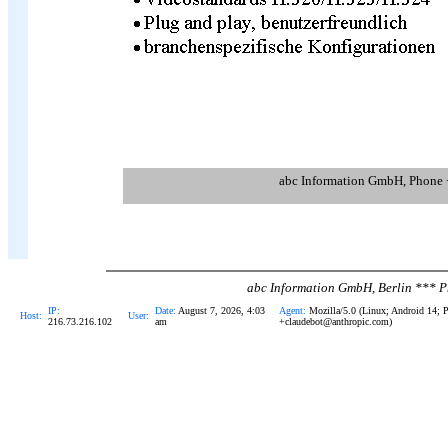
abc Information GmbH, Phone 
abc Information GmbH, Berlin ***
IP:
Date:
August 7, 2026, 4:03
Agent:
Mozilla/5.0 (Linux; Android 14; 
Host:
User:
216.73.216.102
am
+claudebot@anthropic.com)