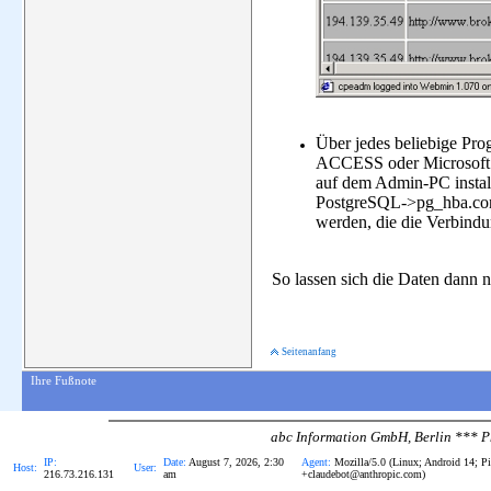
Über jedes beliebige Pr
ACCESS oder Microsoft 
auf dem Admin-PC instal
PostgreSQL->pg_hba.conf 
werden, die die Verbindu
So lassen sich die Daten dann n
Seitenanfang
Ihre Fußnote
abc Information GmbH, Berlin ***
IP:
Date:
August 7, 2026, 2:30
Agent:
Mozilla/5.0 (Linux; Android 14; P
Host:
User:
216.73.216.131
am
+claudebot@anthropic.com)