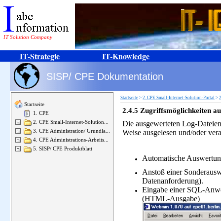
IT Solution Company
IT-Strategie
IT-Knowledge
SISP/ CPE Dokumentation
Startseite
>
2. CPE Small-Internet-Solution-Portal
>
2
Startseite
2.4.5
Zugriffsmöglichkeiten au
1. CPE
2. CPE Small-Internet-Solution...
Die ausgewerteten Log-Dateien
3. CPE Administration/ Grundla...
Weise ausgelesen und/oder vera
4. CPE Administrations-Arbeits...
5. SISP/ CPE Produktblatt
Automatische Auswertun
Anstoß einer Sonderausw
Datenanforderung).
Eingabe einer SQL-Anwe
(HTML-Ausgabe)