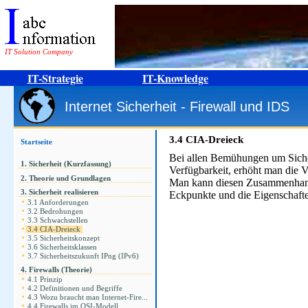
IT Solution Company
IT-Strategie
IT-Knowledge
Internet Sicherheit - Firewall und IDS
3.4
CIA-Dreieck
Startseite
Bei allen Bemühungen um Sicher
1. Sicherheit (Kurzfassung)
Verfügbarkeit, erhöht man die Ve
2. Theorie und Grundlagen
Man kann diesen Zusammenhang in
3. Sicherheit realisieren
Eckpunkte und die Eigenschafte
3.1 Anforderungen
3.2 Bedrohungen
3.3 Schwachstellen
3.4 CIA-Dreieck
3.5 Sicherheitskonzept
3.6 Sicherheitsklassen
3.7 Sicherheitszukunft IPng (IPv6)
4. Firewalls (Theorie)
4.1 Prinzip
4.2 Definitionen und Begriffe
4.3 Wozu braucht man Internet-Fire...
4.4 Firewalls im OSI-Modell