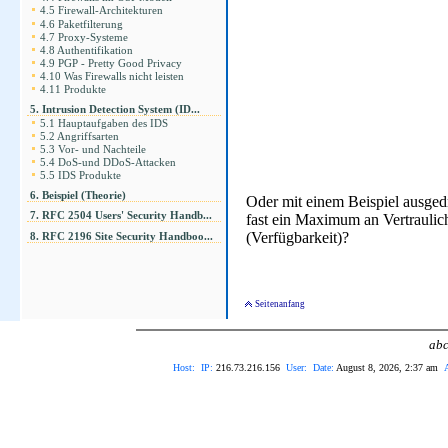
4.5 Firewall-Architekturen
4.6 Paketfilterung
4.7 Proxy-Systeme
4.8 Authentifikation
4.9 PGP - Pretty Good Privacy
4.10 Was Firewalls nicht leisten
4.11 Produkte
5. Intrusion Detection System (ID...
5.1 Hauptaufgaben des IDS
5.2 Angriffsarten
5.3 Vor- und Nachteile
5.4 DoS-und DDoS-Attacken
5.5 IDS Produkte
6. Beispiel (Theorie)
Oder mit einem Beispiel ausged
7. RFC 2504 Users' Security Handb...
fast ein Maximum an Vertraulich
(Verfügbarkeit)?
8. RFC 2196 Site Security Handboo...
Seitenanfang
abc
Host:
IP:
216.73.216.156
User:
Date:
August 8, 2026, 2:37 am
A